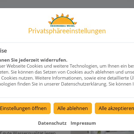
hne Plastikflaschen
Privatsphäre­einstellungen
nd andere Verunreinigungen
 Kauf von Wasser in Flaschen
n sogar sprudelndes oder
 gutes Trinkwasser legt oder
ise
itiert besonders.
nen Sie jederzeit widerrufen.
ser Webseite Cookies und weitere Technologien, um Ihnen ein be
eten. Sie können das Setzen von Cookies auch ablehnen und unse
sser mehr
Cookies nutzen. Weitere Informationen, sowie eine detaillierte Ü
ologien finden Sie in unserer Datenschutzerklärung. Sie können I
durch den Verzicht auf
des Wasser direkt aus dem
Einstellungen öffnen
Alle ablehnen
Alle akzeptiere
von Wasser notwendig
Datenschutz
Impressum
uf gute Wasserqualität legen