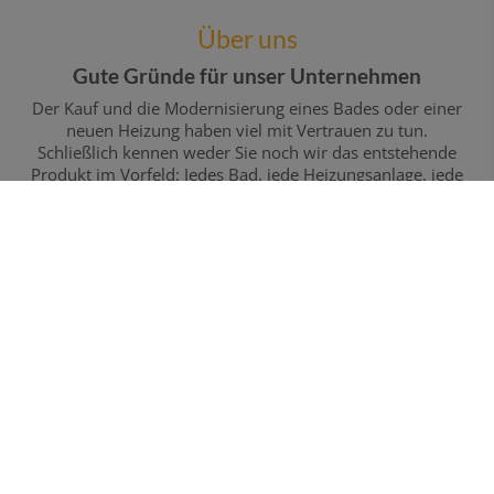
Über uns
Gute Gründe für unser Unternehmen
Der Kauf und die Modernisierung eines Bades oder einer
neuen Heizung haben viel mit Vertrauen zu tun.
Schließlich kennen weder Sie noch wir das entstehende
Produkt im Vorfeld: Jedes Bad, jede Heizungsanlage, jede
Installation der Haustechnik ist ein Unikat und wird
entsprechend den individuellen Vorstellungen und
Wünschen realisiert. Deshalb lohnt es sich, genauer
hinzuschauen, wenn es darum geht, den geeigneten
Partner zu finden.